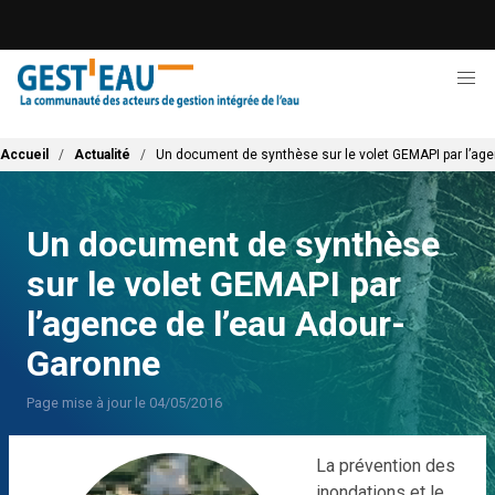
Aller
au
contenu
principal
Fil d'Ariane
Accueil
Actualité
Un document de synthèse sur le volet GEMAPI par l’ag
Un document de synthèse
sur le volet GEMAPI par
l’agence de l’eau Adour-
Garonne
Page mise à jour le 04/05/2016
La prévention des
inondations et le