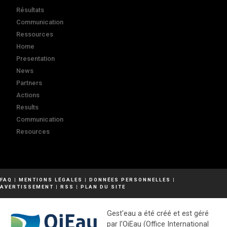
Résultats
Communication
Ressources
Home
Presentation
News
Partners
Actions
Results
Communication
Resources
FAQ
|
MENTIONS LÉGALES
|
DONNÉES PERSONNELLES
|
AVERTISSEMENT
|
RSS
|
PLAN DU SITE
Gest'eau a été créé et est géré
par l'OiEau (Office International