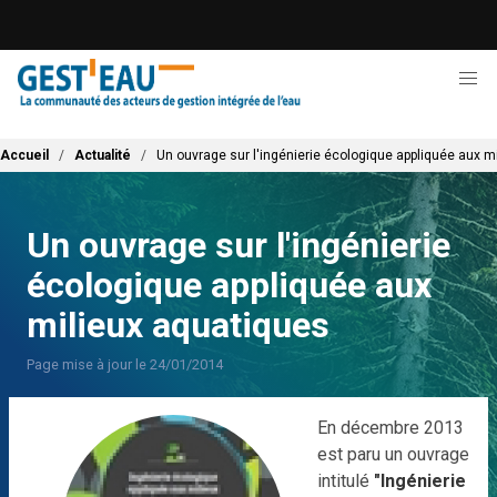
Aller
au
contenu
principal
Fil d'Ariane
Accueil
Actualité
Un ouvrage sur l'ingénierie écologique appliquée aux m
Un ouvrage sur l'ingénierie
écologique appliquée aux
milieux aquatiques
Page mise à jour le 24/01/2014
En décembre 2013
est paru un ouvrage
intitulé
"Ingénierie