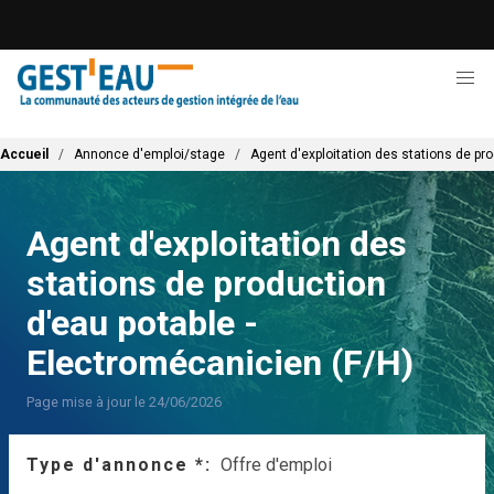
Aller
au
contenu
principal
Fil d'Ariane
Accueil
Annonce d'emploi/stage
Agent d'exploitation des stations de pr
Agent d'exploitation des
stations de production
d'eau potable -
Electromécanicien (F/H)
Page mise à jour le 24/06/2026
Type d'annonce *
Offre d'emploi