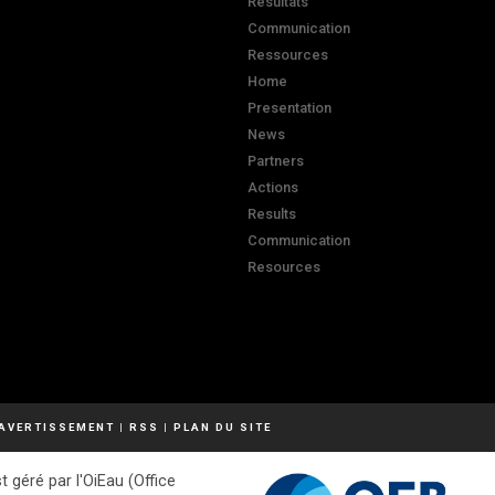
Résultats
Communication
Ressources
Home
Presentation
News
Partners
Actions
Results
Communication
Resources
AVERTISSEMENT
|
RSS
|
PLAN DU SITE
t géré par l'OiEau (Office