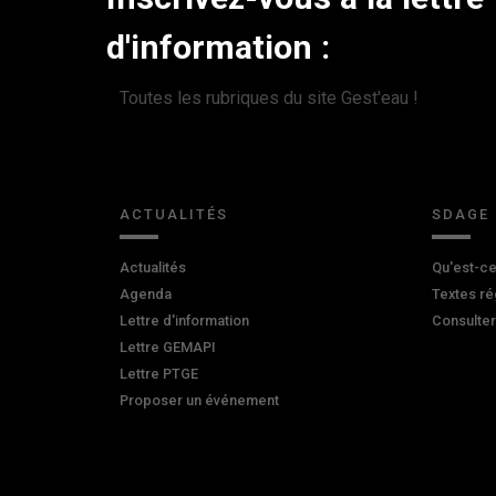
d'information :
Toutes les rubriques du site Gest'eau !
ACTUALITÉS
SDAGE
Actualités
Qu'est-ce
Agenda
Textes ré
Lettre d'information
Consulte
Lettre GEMAPI
Lettre PTGE
Proposer un événement