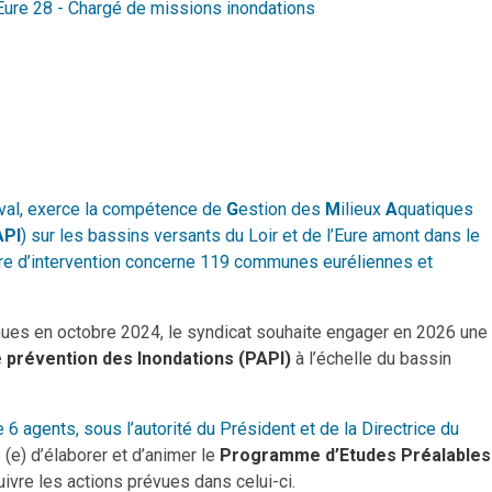
ure 28 - Chargé de missions inondations
al,
exerce la compétence de
G
estion des
M
ilieux
A
quatiques
PI
) sur les bassins versants du Loir et de l’Eure amont dans le
tre d’intervention concerne 119 communes euréliennes et
nues en octobre 2024, le syndicat souhaite engager en 2026 une
prévention des Inondations (PAPI)
à l’échelle du bassin
e 6 agents, sous l’autorité du Président et de la Directrice du
 (e) d’élaborer et d’animer le
Programme d’Etudes Préalables
ivre les actions prévues dans celui-ci.