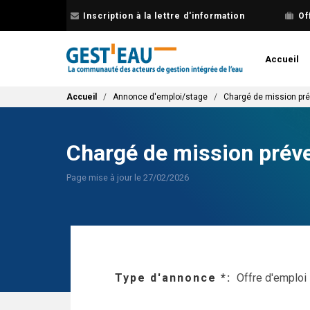
Aller
Inscription à la lettre d'information
Of
au
contenu
principal
Accueil
Fil d'Ariane
Accueil
Annonce d'emploi/stage
Chargé de mission pré
Chargé de mission préve
Page mise à jour le 27/02/2026
Type d'annonce *
Offre d'emploi