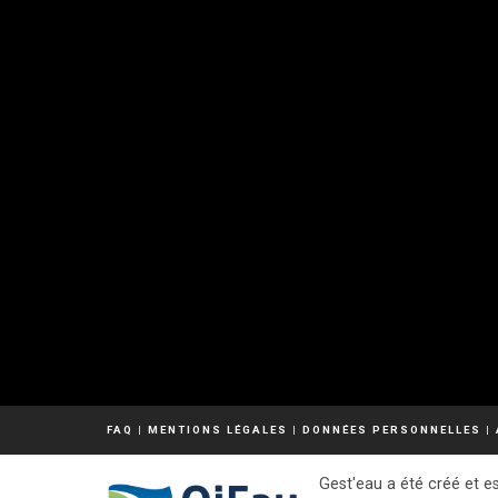
FAQ
|
MENTIONS LÉGALES
|
DONNÉES PERSONNELLES
|
Gest'eau a été créé et es