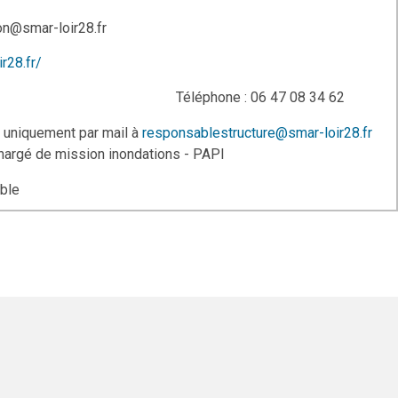
on@smar-loir28.fr
r28.fr/
line Morin Téléphone : 06 47 08 34 62
r uniquement par mail à
responsablestructure
@smar-loir28.fr
hargé de mission inondations - PAPI
ible