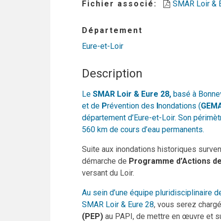
Fichier associé
SMAR Loir & E
Département
Eure-et-Loir
Description
Le
SMAR Loir & Eure 28,
basé à Bonnev
et de
P
révention des
I
nondations (
GEMA
département d’Eure-et-Loir. Son périmè
560 km de cours d’eau permanents.
Suite aux inondations historiques surve
démarche de
Programme d’Actions de 
versant du Loir.
Au sein d’une équipe pluridisciplinaire d
SMAR Loir & Eure 28
, vous serez chargé
(PEP)
au PAPI, de mettre en œuvre et su