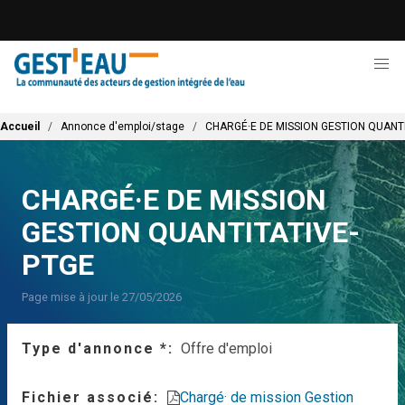
Aller
au
contenu
principal
Fil d'Ariane
Accueil
Annonce d'emploi/stage
CHARGÉ·E DE MISSION GESTION QUANT
CHARGÉ·E DE MISSION
GESTION QUANTITATIVE-
PTGE
Page mise à jour le 27/05/2026
Type d'annonce *
Offre d'emploi
Fichier associé
Chargé· de mission Gestion