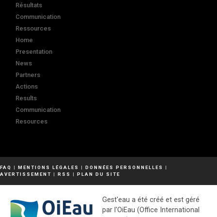
Résultats
Communication
Ressources
Home
Presentation
News
Partners
Actions
Results
Communication
Resources
FAQ
|
MENTIONS LÉGALES
|
DONNÉES PERSONNELLES
|
AVERTISSEMENT
|
RSS
|
PLAN DU SITE
Gest'eau a été créé et est géré
par l'OiEau (Office International