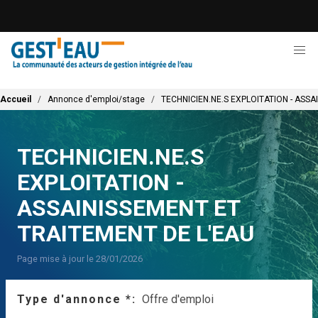
Aller
au
contenu
principal
Fil d'Ariane
Accueil
Annonce d'emploi/stage
TECHNICIEN.NE.S EXPLOITATION - ASS
TECHNICIEN.NE.S
EXPLOITATION -
ASSAINISSEMENT ET
TRAITEMENT DE L'EAU
Page mise à jour le 28/01/2026
Type d'annonce *
Offre d'emploi