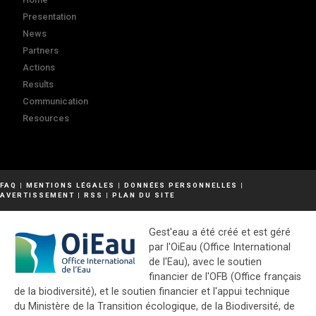
Presentation
News
Partners
Actions
Results
Communication
Resources
FAQ
|
MENTIONS LÉGALES
|
DONNÉES PERSONNELLES
|
AVERTISSEMENT
|
RSS
|
PLAN DU SITE
Gest'eau a été créé et est géré
par l'OiEau (Office International
de l'Eau), avec le soutien
financier de l'OFB (Office français
de la biodiversité), et le soutien financier et l'appui technique
du Ministère de la Transition écologique, de la Biodiversité, de