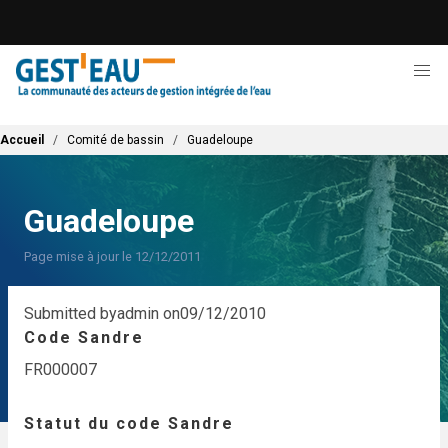
Aller
au
contenu
principal
Fil d'Ariane
Accueil
Comité de bassin
Guadeloupe
Guadeloupe
Page mise à jour le 12/12/2011
Submitted by
admin
on
09/12/2010
Code Sandre
FR000007
Statut du code Sandre