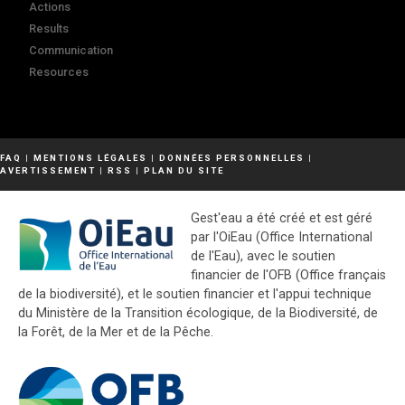
Actions
Results
Communication
Resources
FAQ
|
MENTIONS LÉGALES
|
DONNÉES PERSONNELLES
|
AVERTISSEMENT
|
RSS
|
PLAN DU SITE
Gest'eau a été créé et est géré
par l'OiEau (Office International
de l'Eau), avec le soutien
financier de l'OFB (Office français
de la biodiversité), et le soutien financier et l'appui technique
du Ministère de la Transition écologique, de la Biodiversité, de
la Forêt, de la Mer et de la Pêche.