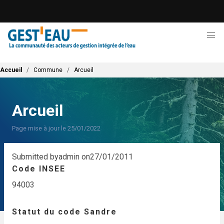
Aller
au
contenu
principal
Fil d'Ariane
Accueil
Commune
Arcueil
Arcueil
Page mise à jour le 25/01/2022
Submitted by
admin
on
27/01/2011
Code INSEE
94003
Statut du code Sandre