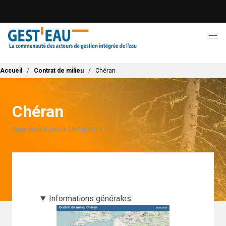
Aller
au
contenu
principal
Fil d'Ariane
Accueil
Contrat de milieu
Chéran
Chéran
Page mise à jour le 29/04/2019
Informations générales