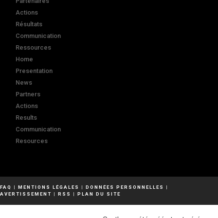
Partenaires
Actions
Résultats
Communication
Ressources
Home
Presentation
News
Partners
Actions
Results
Communication
Resources
FAQ
|
MENTIONS LÉGALES
|
DONNÉES PERSONNELLES
|
AVERTISSEMENT
|
RSS
|
PLAN DU SITE