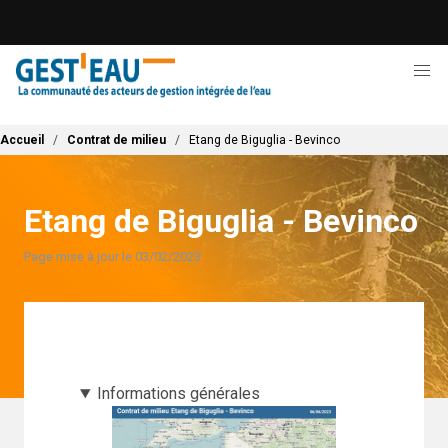
Aller
au
contenu
principal
Fil d'Ariane
Accueil
Contrat de milieu
Etang de Biguglia - Bevinco
Etang de Biguglia - Bevinco
Page mise à jour le 03/02/2023
Informations générales