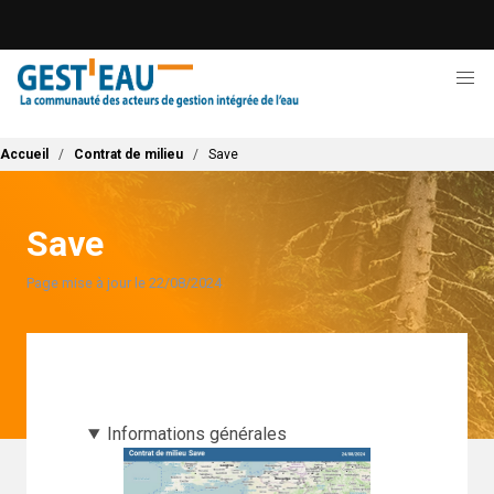
Aller
au
contenu
principal
Fil d'Ariane
Accueil
Contrat de milieu
Save
Save
Page mise à jour le 22/08/2024
Informations générales