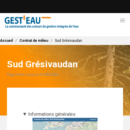
Aller
au
contenu
principal
Fil d'Ariane
Accueil
Contrat de milieu
Sud Grésivaudan
Sud Grésivaudan
Page mise à jour le 22/08/2024
Informations générales