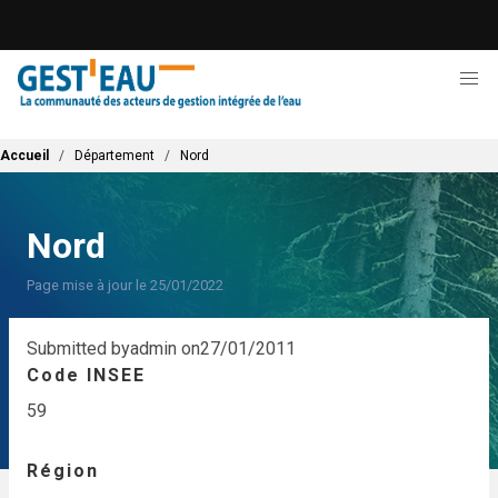
Aller
au
contenu
principal
Fil d'Ariane
Accueil
Département
Nord
Nord
Page mise à jour le 25/01/2022
Submitted by
admin
on
27/01/2011
Code INSEE
59
Région