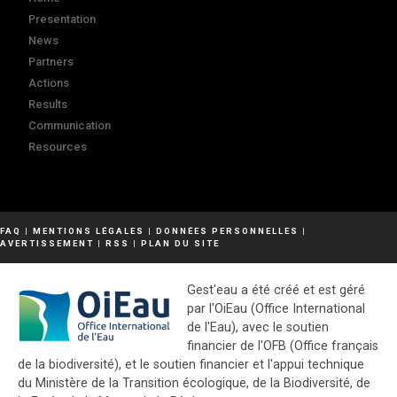
Presentation
News
Partners
Actions
Results
Communication
Resources
FAQ
|
MENTIONS LÉGALES
|
DONNÉES PERSONNELLES
|
AVERTISSEMENT
|
RSS
|
PLAN DU SITE
Gest'eau a été créé et est géré
par l'OiEau (Office International
de l'Eau), avec le soutien
financier de l'OFB (Office français
de la biodiversité), et le soutien financier et l'appui technique
du Ministère de la Transition écologique, de la Biodiversité, de