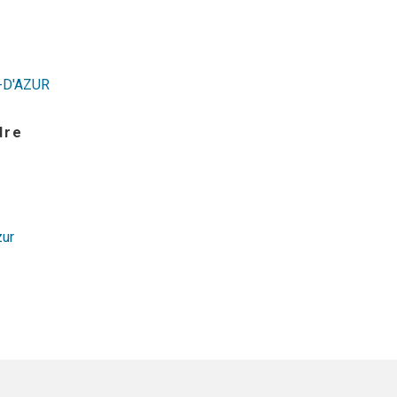
-D'AZUR
dre
zur