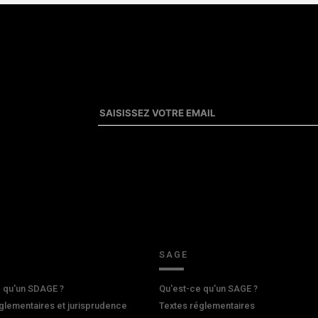
SAGE
 qu'un SDAGE ?
Qu'est-ce qu'un SAGE ?
glementaires et jurisprudence
Textes réglementaires