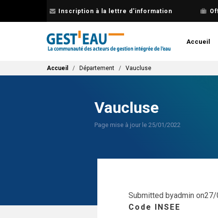
Aller
Inscription à la lettre d'information
Of
au
contenu
principal
Accueil
Fil d'Ariane
Accueil
Département
Vaucluse
Vaucluse
Page mise à jour le 25/01/2022
Submitted by
admin
on
27/
Code INSEE