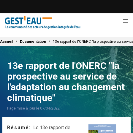
Aller
au
contenu
principal
Fil d'Ariane
Accueil
Documentation
13e rapport de l'ONERC "la prospective au servi
13e rapport de l'ONERC "la
prospective au service de
l'adaptation au changement
climatique"
Page mise à jour le 07/04/2022
Résumé
Le 13e rapport de