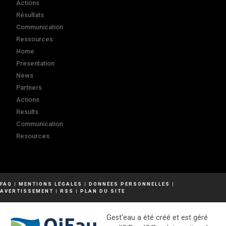
Actions
Résultats
Communication
Ressources
Home
Presentation
News
Partners
Actions
Results
Communication
Resources
FAQ
|
MENTIONS LÉGALES
|
DONNÉES PERSONNELLES
|
AVERTISSEMENT
|
RSS
|
PLAN DU SITE
Gest'eau a été créé et est géré