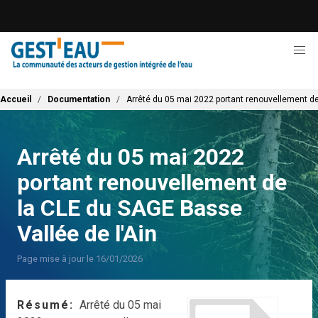
Aller
au
contenu
principal
Fil d'Ariane
Accueil
Documentation
Arrêté du 05 mai 2022 portant renouvellement de
Arrêté du 05 mai 2022
portant renouvellement de
la CLE du SAGE Basse
Vallée de l'Ain
Page mise à jour le 16/01/2026
Résumé
Arrêté du 05 mai