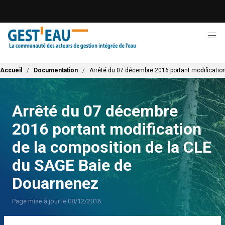
Aller
au
contenu
principal
Fil d'Ariane
Accueil
Documentation
Arrêté du 07 décembre 2016 portant modificatio
Arrêté du 07 décembre
2016 portant modification
de la composition de la CLE
du SAGE Baie de
Douarnenez
Page mise à jour le 08/12/2016