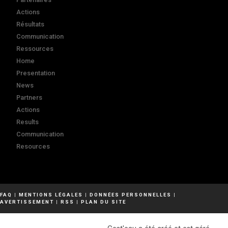
Actions
Résultats
Communication
Ressources
Home
Presentation
News
Partners
Actions
Results
Communication
Resources
FAQ
|
MENTIONS LÉGALES
|
DONNÉES PERSONNELLES
|
AVERTISSEMENT
|
RSS
|
PLAN DU SITE