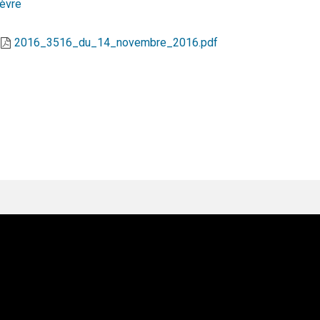
èvre
2016_3516_du_14_novembre_2016.pdf