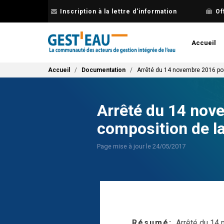
Aller
Inscription à la lettre d'information
Of
au
contenu
principal
Accueil
Fil d'Ariane
Accueil
Documentation
Arrêté du 14 novembre 2016 por
Arrêté du 14 nove
composition de l
Page mise à jour le 24/05/2017
Résumé
Arrêté du 14 