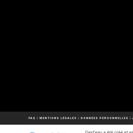
FAQ
|
MENTIONS LÉGALES
|
DONNÉES PERSONNELLES
|
Gest'eau a été créé et es