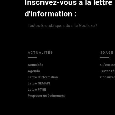
Inscrivez-vous à la lettre
d'information :
Toutes les rubriques du site Gest'eau !
ACTUALITÉS
SDAGE
Actualités
Qu'est-ce
Agenda
Textes ré
Lettre d'information
Consulte
Lettre GEMAPI
Lettre PTGE
Proposer un événement