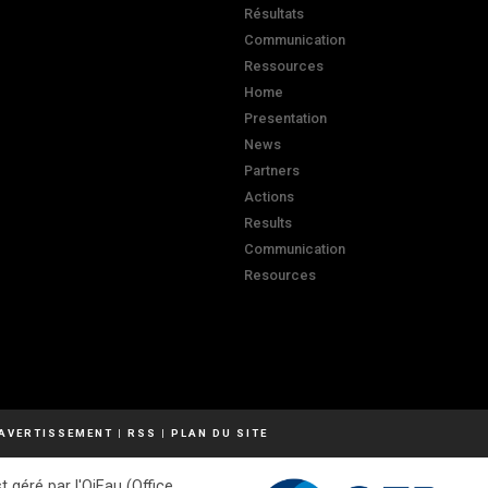
Résultats
Communication
Ressources
Home
Presentation
News
Partners
Actions
Results
Communication
Resources
AVERTISSEMENT
|
RSS
|
PLAN DU SITE
t géré par l'OiEau (Office