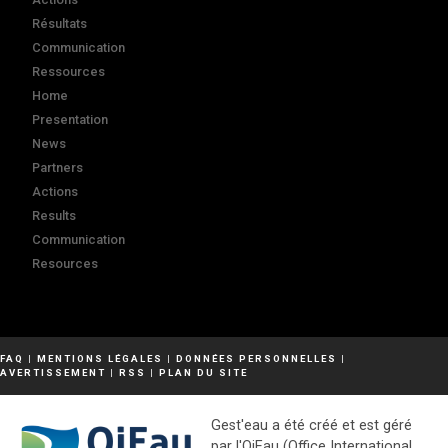
Résultats
Communication
Ressources
Home
Presentation
News
Partners
Actions
Results
Communication
Resources
FAQ
|
MENTIONS LÉGALES
|
DONNÉES PERSONNELLES
|
AVERTISSEMENT
|
RSS
|
PLAN DU SITE
Gest'eau a été créé et est géré
par l'OiEau (Office International