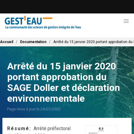
Aller
au
contenu
principal
Fil d'Ariane
Accueil
Documentation
Arrêté du 15 janvier 2020 portant approbation du
Arrêté du 15 janvier 2020
portant approbation du
SAGE Doller et déclaration
environnementale
Page mise à jour le 24/01/2020
Résumé
Arrêté préfectoral