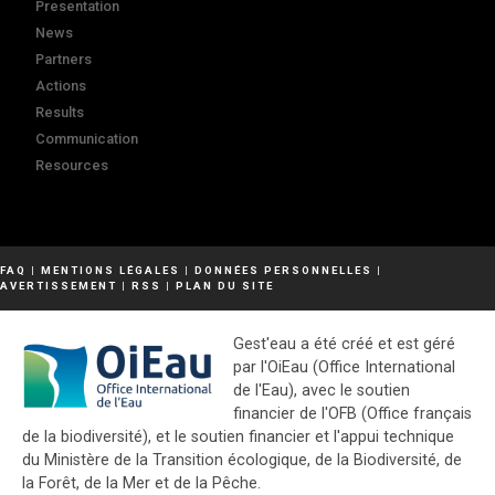
Presentation
News
Partners
Actions
Results
Communication
Resources
FAQ
|
MENTIONS LÉGALES
|
DONNÉES PERSONNELLES
|
AVERTISSEMENT
|
RSS
|
PLAN DU SITE
Gest'eau a été créé et est géré
par l'OiEau (Office International
de l'Eau), avec le soutien
financier de l'OFB (Office français
de la biodiversité), et le soutien financier et l'appui technique
du Ministère de la Transition écologique, de la Biodiversité, de
la Forêt, de la Mer et de la Pêche.