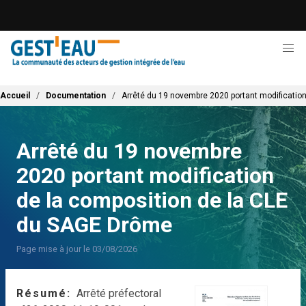
Aller
au
contenu
principal
Fil d'Ariane
Accueil
Documentation
Arrêté du 19 novembre 2020 portant modificatio
Arrêté du 19 novembre
2020 portant modification
de la composition de la CLE
du SAGE Drôme
Page mise à jour le 03/08/2026
Résumé
Arrêté préfectoral