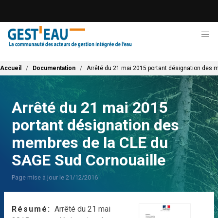
Aller
au
contenu
principal
Fil d'Ariane
Accueil
Documentation
Arrêté du 21 mai 2015 portant désignation des 
Arrêté du 21 mai 2015
portant désignation des
membres de la CLE du
SAGE Sud Cornouaille
Page mise à jour le 21/12/2016
Résumé
Arrêté du 21 mai