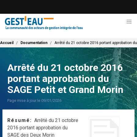
Aller
au
contenu
principal
Fil d'Ariane
Accueil
Documentation
Arrêté du 21 octobre 2016 portant approbation du
Arrêté du 21 octobre 2016
portant approbation du
SAGE Petit et Grand Morin
Page mise à jour le 09/01/2026
Résumé
Arrêté du 21 octobre
2016 portant approbation du
SAGE des Deux Morin