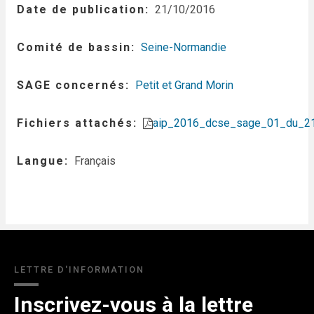
Date de publication
21/10/2016
Comité de bassin
Seine-Normandie
SAGE concernés
Petit et Grand Morin
Fichiers attachés
aip_2016_dcse_sage_01_du_2
Langue
Français
LETTRE D'INFORMATION
Inscrivez-vous à la lettre