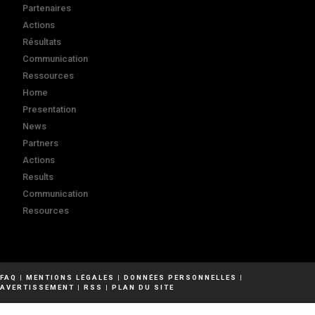
Partenaires
Actions
Résultats
Communication
Ressources
Home
Presentation
News
Partners
Actions
Results
Communication
Resources
FAQ
|
MENTIONS LÉGALES
|
DONNÉES PERSONNELLES
|
AVERTISSEMENT
|
RSS
|
PLAN DU SITE