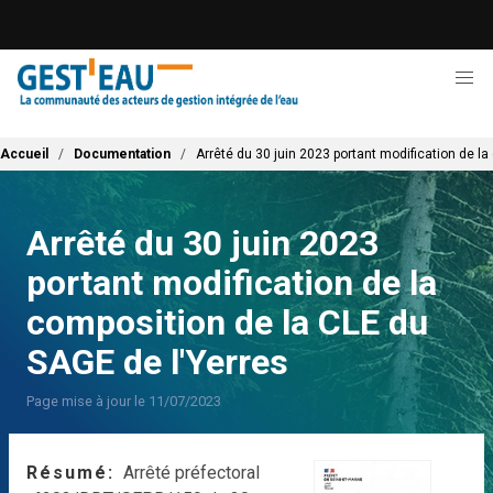
Aller
au
contenu
principal
Fil d'Ariane
Accueil
Documentation
Arrêté du 30 juin 2023 portant modification de l
Arrêté du 30 juin 2023
portant modification de la
composition de la CLE du
SAGE de l'Yerres
Page mise à jour le 11/07/2023
Résumé
Arrêté préfectoral