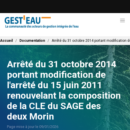
Aller
au
contenu
principal
Fil d'Ariane
Accueil
Documentation
Arrêté du 31 octobre 2014 portant modification d
Arrêté du 31 octobre 2014
portant modification de
l'arrêté du 15 juin 2011
renouvelant la composition
de la CLE du SAGE des
deux Morin
Page mise à jour le 09/01/2026