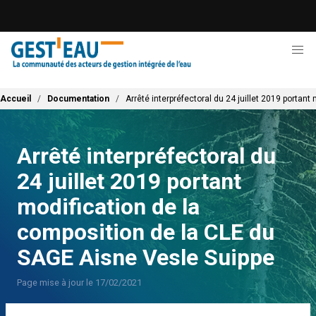
Aller
au
contenu
principal
Fil d'Ariane
Accueil
Documentation
Arrêté interpréfectoral du 24 juillet 2019 portan
Arrêté interpréfectoral du
24 juillet 2019 portant
modification de la
composition de la CLE du
SAGE Aisne Vesle Suippe
Page mise à jour le 17/02/2021