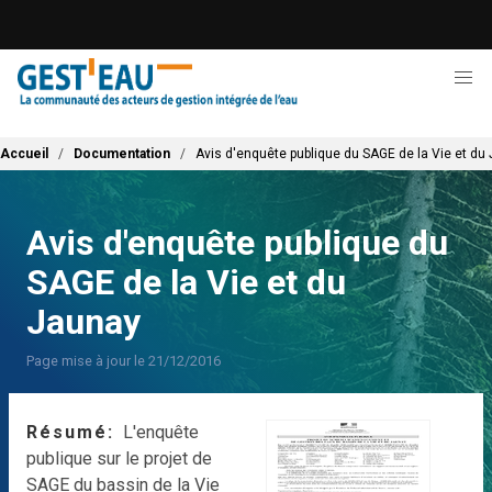
Aller
au
contenu
principal
Fil d'Ariane
Accueil
Documentation
Avis d'enquête publique du SAGE de la Vie et du
Avis d'enquête publique du
SAGE de la Vie et du
Jaunay
Page mise à jour le 21/12/2016
Résumé
L'enquête
publique sur le projet de
SAGE du bassin de la Vie