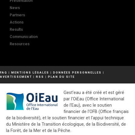
Presentation
News
Partners
Actions
Results
Communication
Resources
FAQ
|
MENTIONS LÉGALES
|
DONNÉES PERSONNELLES
|
AVERTISSEMENT
|
RSS
|
PLAN DU SITE
Gest'eau a été créé et est géré
par l'OiEau (Office International
de l'Eau), avec le soutien
financier de l'OFB (Office français
de la biodiversité), et le soutien financier et l'appui technique
du Ministère de la Transition écologique, de la Biodiversité, de
la Forêt, de la Mer et de la Pêche.