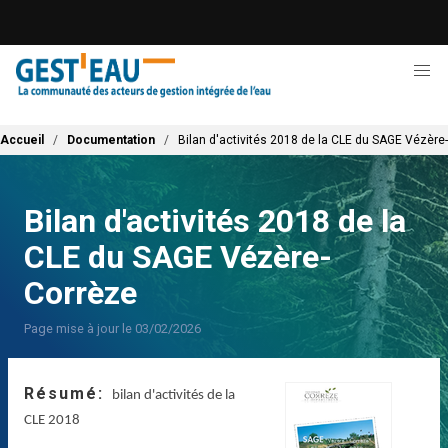
Aller
au
contenu
principal
Fil d'Ariane
Accueil
Documentation
Bilan d'activités 2018 de la CLE du SAGE Vézère
Bilan d'activités 2018 de la
CLE du SAGE Vézère-
Corrèze
Page mise à jour le 03/02/2026
Résumé
bilan d'activités de la
CLE 2018