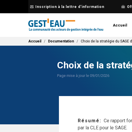
Aller
Inscription à la lettre d'information
Of
au
contenu
principal
Accueil
Fil d'Ariane
Accueil
Documentation
Choix de la stratégie du SAGE 
Choix de la stra
Page mise à jour le 09/01/2026
Résumé
Ce rapport fo
par la CLE pour le SAGE.