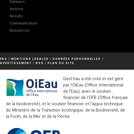
Partners
Actions
Results
Communication
Resources
FAQ
|
MENTIONS LÉGALES
|
DONNÉES PERSONNELLES
|
AVERTISSEMENT
|
RSS
|
PLAN DU SITE
Gest'eau a été créé et est géré
par l'OiEau (Office International
de l'Eau), avec le soutien
financier de l'OFB (Office français
de la biodiversité), et le soutien financier et l'appui technique
du Ministère de la Transition écologique, de la Biodiversité, de
la Forêt, de la Mer et de la Pêche.