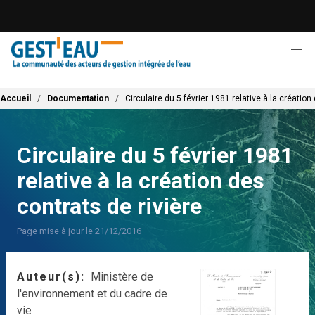
Aller
au
contenu
principal
Fil d'Ariane
Accueil
Documentation
Circulaire du 5 février 1981 relative à la création
Circulaire du 5 février 1981
relative à la création des
contrats de rivière
Page mise à jour le 21/12/2016
Auteur(s)
Ministère de
l'environnement et du cadre de
vie