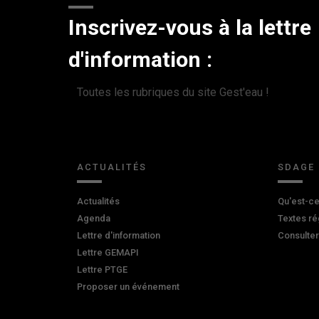
Inscrivez-vous à la lettre
d'information :
Toutes les rubriques du site Gest'eau !
ACTUALITÉS
SDAGE
Actualités
Qu'est-ce
Agenda
Textes ré
Lettre d'information
Consulte
Lettre GEMAPI
Lettre PTGE
Proposer un événement