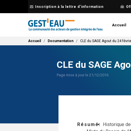
Aller
Inscription à la lettre d'information
Of
au
contenu
principal
Accueil
Fil d'Ariane
Accueil
Documentation
CLE du SAGE Agout du 24 févri
CLE du SAGE Agou
Page mise à jour le 21/12/2016
Résumé
Historique de