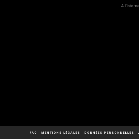
A l'intern
FAQ
|
MENTIONS LÉGALES
|
DONNÉES PERSONNELLES
|