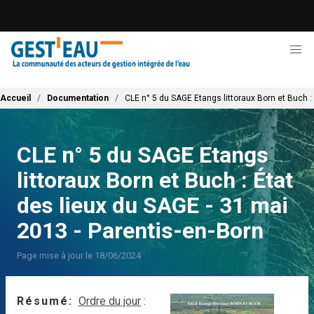
Aller
au
contenu
principal
Fil d'Ariane
Accueil
Documentation
CLE n° 5 du SAGE Etangs littoraux Born et Buch :
CLE n° 5 du SAGE Etangs
littoraux Born et Buch : État
des lieux du SAGE - 31 mai
2013 - Parentis-en-Born
Page mise à jour le 18/06/2024
Résumé
Ordre du jour
: