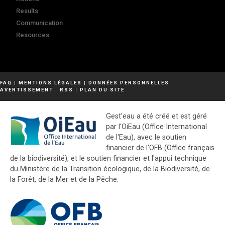
Results
Communication
Resources
FAQ
|
MENTIONS LÉGALES
|
DONNÉES PERSONNELLES
|
AVERTISSEMENT
|
RSS
|
PLAN DU SITE
Gest'eau a été créé et est géré
par l'OiEau (Office International
de l'Eau), avec le soutien
financier de l'OFB (Office français
de la biodiversité), et le soutien financier et l'appui technique
du Ministère de la Transition écologique, de la Biodiversité, de
la Forêt, de la Mer et de la Pêche.