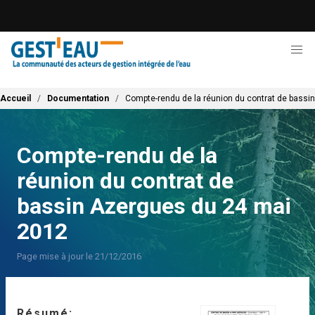
Aller
au
contenu
principal
Fil d'Ariane
Accueil
Documentation
Compte-rendu de la réunion du contrat de bassi
Compte-rendu de la
réunion du contrat de
bassin Azergues du 24 mai
2012
Page mise à jour le 21/12/2016
Résumé