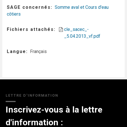
SAGE concernés
Somme aval et Cours d'eau
côtiers
Fichiers attachés
cle_sacec_-
_5.04.2013_vf.pdf
Langue
Français
LETTRE D'INFORMATION
Inscrivez-vous à la lettre
d'information :