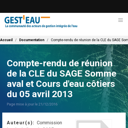
Aller
au
contenu
principal
Fil d'Ariane
Accueil
Documentation
Compte-rendu de réunion de la CLE du SAGE Somm
Compte-rendu de réunion
de la CLE du SAGE Somme
aval et Cours d'eau côtiers
du 05 avril 2013
Page mise à jour le 21/12/2016
Auteur(s)
Commission