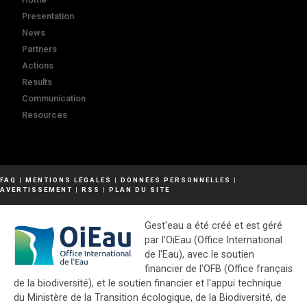
Presentation
News
Partners
Actions
Results
Communication
Resources
FAQ
|
MENTIONS LÉGALES
|
DONNÉES PERSONNELLES
|
AVERTISSEMENT
|
RSS
|
PLAN DU SITE
Gest'eau a été créé et est géré
par l'OiEau (Office International
de l'Eau), avec le soutien
financier de l'OFB (Office français
de la biodiversité), et le soutien financier et l'appui technique
du Ministère de la Transition écologique, de la Biodiversité, de