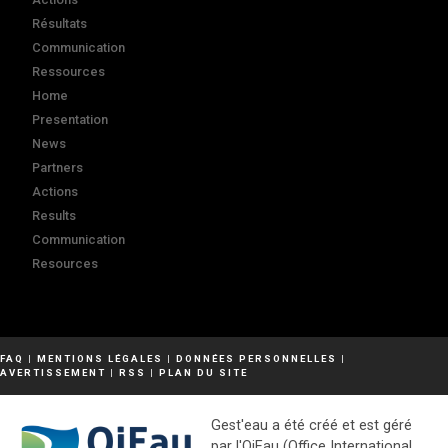
Résultats
Communication
Ressources
Home
Presentation
News
Partners
Actions
Results
Communication
Resources
FAQ
|
MENTIONS LÉGALES
|
DONNÉES PERSONNELLES
|
AVERTISSEMENT
|
RSS
|
PLAN DU SITE
Gest'eau a été créé et est géré
par l'OiEau (Office International