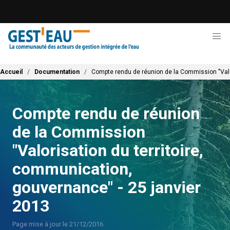
Aller
au
contenu
principal
Fil d'Ariane
Accueil
Documentation
Compte rendu de réunion de la Commission "Valor
Compte rendu de réunion
de la Commission
"Valorisation du territoire,
communication,
gouvernance" - 25 janvier
2013
Page mise à jour le 21/12/2016