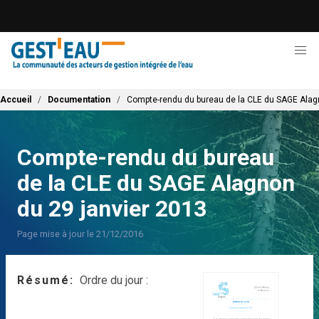
Aller
au
contenu
principal
Fil d'Ariane
Accueil
Documentation
Compte-rendu du bureau de la CLE du SAGE Alag
Compte-rendu du bureau
de la CLE du SAGE Alagnon
du 29 janvier 2013
Page mise à jour le 21/12/2016
Résumé
Ordre du jour :