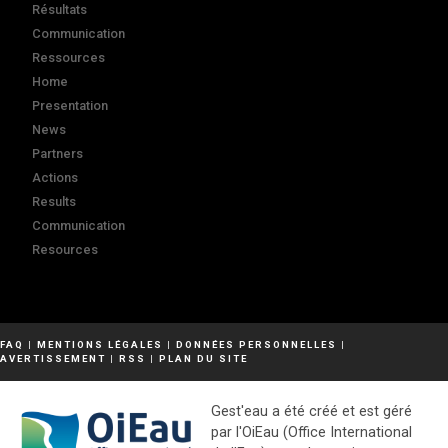
Résultats
Communication
Ressources
Home
Presentation
News
Partners
Actions
Results
Communication
Resources
FAQ
|
MENTIONS LÉGALES
|
DONNÉES PERSONNELLES
|
AVERTISSEMENT
|
RSS
|
PLAN DU SITE
Gest'eau a été créé et est géré
par l'OiEau (Office International