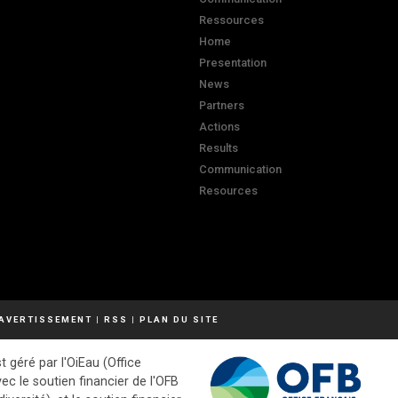
Ressources
Home
Presentation
News
Partners
Actions
Results
Communication
Resources
AVERTISSEMENT
|
RSS
|
PLAN DU SITE
t géré par l'OiEau (Office
vec le soutien financier de l'OFB