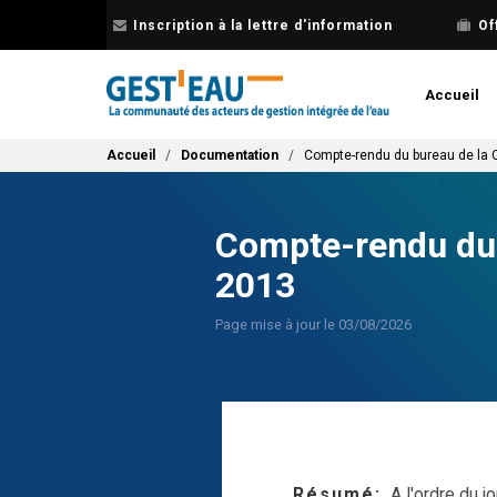
Aller
Inscription à la lettre d'information
Of
au
contenu
principal
Accueil
Fil d'Ariane
Accueil
Documentation
Compte-rendu du bureau de la 
Compte-rendu du 
2013
Page mise à jour le 03/08/2026
Résumé
A l'ordre du jo