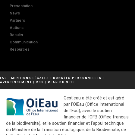
Presentation
News
Partners
Actions
Results
Communication
Resources
FAQ
|
MENTIONS LÉGALES
|
DONNÉES PERSONNELLES
|
AVERTISSEMENT
|
RSS
|
PLAN DU SITE
Gest'eau a été créé et est géré
par l'OiEau (Office International
de l'Eau), avec le soutien
financier de l'OFB (Office français
de la biodiversité), et le soutien financier et l'appui technique
du Ministère de la Transition écologique, de la Biodiversité, de