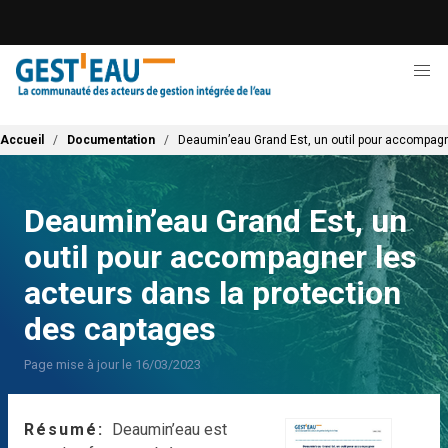
Aller
au
contenu
principal
Fil d'Ariane
Accueil
Documentation
Deaumin’eau Grand Est, un outil pour accompagn
Deaumin’eau Grand Est, un
outil pour accompagner les
acteurs dans la protection
des captages
Page mise à jour le 16/03/2023
Résumé
Deaumin’eau est