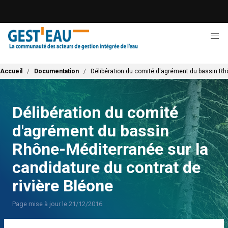
Aller
au
contenu
principal
Fil d'Ariane
Accueil
Documentation
Délibération du comité d'agrément du bassin Rhô
Délibération du comité
d'agrément du bassin
Rhône-Méditerranée sur la
candidature du contrat de
rivière Bléone
Page mise à jour le 21/12/2016