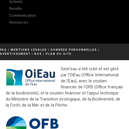
Actions
Results
Communication
Resources
FAQ
|
MENTIONS LÉGALES
|
DONNÉES PERSONNELLES
|
AVERTISSEMENT
|
RSS
|
PLAN DU SITE
Gest'eau a été créé et est géré
par l'OiEau (Office International
de l'Eau), avec le soutien
financier de l'OFB (Office français
de la biodiversité), et le soutien financier et l'appui technique
du Ministère de la Transition écologique, de la Biodiversité, de
la Forêt, de la Mer et de la Pêche.