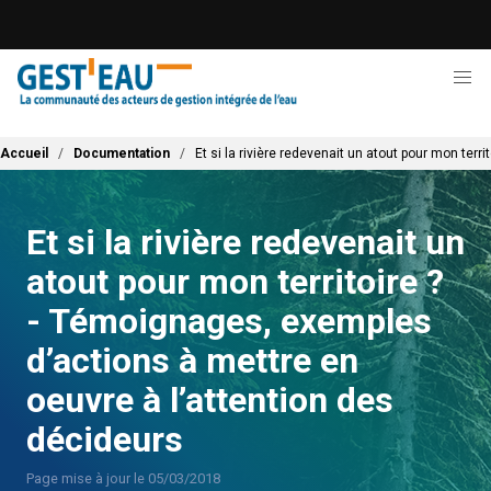
Aller
au
contenu
principal
Fil d'Ariane
Accueil
Documentation
Et si la rivière redevenait un atout pour mon ter
Et si la rivière redevenait un
atout pour mon territoire ?
- Témoignages, exemples
d’actions à mettre en
oeuvre à l’attention des
décideurs
Page mise à jour le 05/03/2018