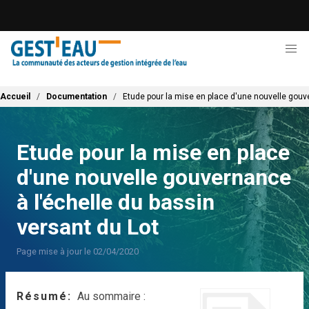
Aller
au
contenu
principal
Fil d'Ariane
Accueil
Documentation
Etude pour la mise en place d'une nouvelle gouv
Etude pour la mise en place
d'une nouvelle gouvernance
à l'échelle du bassin
versant du Lot
Page mise à jour le 02/04/2020
Résumé
Au sommaire :