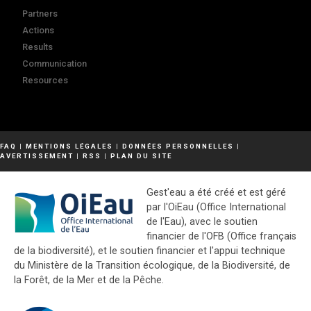
Partners
Actions
Results
Communication
Resources
FAQ
|
MENTIONS LÉGALES
|
DONNÉES PERSONNELLES
|
AVERTISSEMENT
|
RSS
|
PLAN DU SITE
Gest'eau a été créé et est géré
par l'OiEau (Office International
de l'Eau), avec le soutien
financier de l'OFB (Office français
de la biodiversité), et le soutien financier et l'appui technique
du Ministère de la Transition écologique, de la Biodiversité, de
la Forêt, de la Mer et de la Pêche.