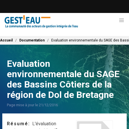
Aller
au
contenu
principal
Fil d'Ariane
Accueil
Documentation
Evaluation environnementale du SAGE des Bassin
Evaluation
environnementale du SAGE
des Bassins Côtiers de la
région de Dol de Bretagne
Page mise à jour le 21/12/2016
Résumé
L'évaluation