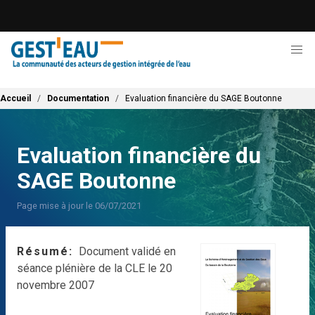
Aller
au
contenu
principal
Fil d'Ariane
Accueil
Documentation
Evaluation financière du SAGE Boutonne
Evaluation financière du
SAGE Boutonne
Page mise à jour le 06/07/2021
Résumé
Document validé en
séance plénière de la CLE le 20
novembre 2007