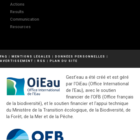
Actions
Results
Communication
Resources
FAQ
|
MENTIONS LÉGALES
|
DONNÉES PERSONNELLES
|
AVERTISSEMENT
|
RSS
|
PLAN DU SITE
Gest'eau a été créé et est géré
par l'OiEau (Office International
de l'Eau), avec le soutien
financier de l'OFB (Office français
de la biodiversité), et le soutien financier et l'appui technique
du Ministère de la Transition écologique, de la Biodiversité, de
la Forêt, de la Mer et de la Pêche.