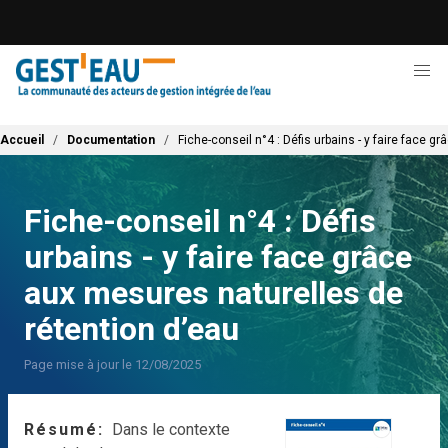
Aller
au
contenu
principal
Fil d'Ariane
Accueil
Documentation
Fiche-conseil n°4 : Défis urbains - y faire face 
Fiche-conseil n°4 : Défis
urbains - y faire face grâce
aux mesures naturelles de
rétention d’eau
Page mise à jour le 12/08/2025
Résumé
Dans le contexte