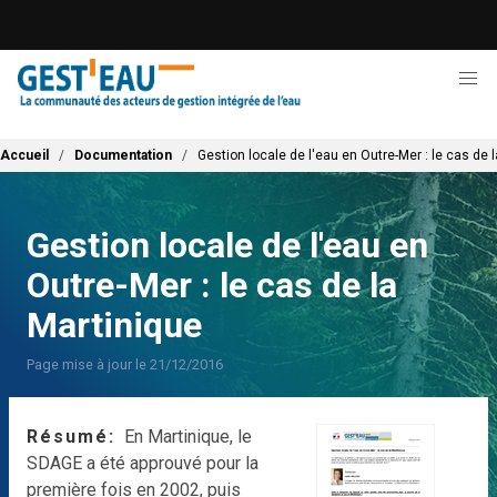
Aller
au
contenu
principal
Fil d'Ariane
Accueil
Documentation
Gestion locale de l'eau en Outre-Mer : le cas de 
Gestion locale de l'eau en
Outre-Mer : le cas de la
Martinique
Page mise à jour le 21/12/2016
Résumé
En Martinique, le
SDAGE a été approuvé pour la
première fois en 2002, puis