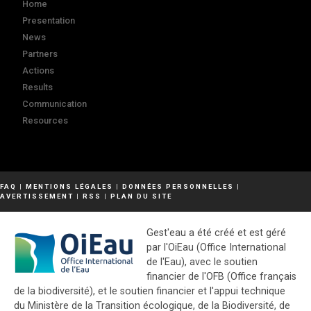
Home
Presentation
News
Partners
Actions
Results
Communication
Resources
FAQ
|
MENTIONS LÉGALES
|
DONNÉES PERSONNELLES
|
AVERTISSEMENT
|
RSS
|
PLAN DU SITE
Gest'eau a été créé et est géré
par l'OiEau (Office International
de l'Eau), avec le soutien
financier de l'OFB (Office français
de la biodiversité), et le soutien financier et l'appui technique
du Ministère de la Transition écologique, de la Biodiversité, de