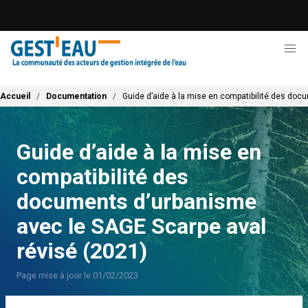
Aller
au
contenu
principal
Fil d'Ariane
Accueil
Documentation
Guide d’aide à la mise en compatibilité des doc
Guide d’aide à la mise en
compatibilité des
documents d’urbanisme
avec le SAGE Scarpe aval
révisé (2021)
Page mise à jour le 01/02/2023