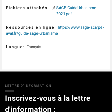
Fichiers attachés
SAGE-GuideUrbanisme-
2021.pdf
Ressources en ligne
https://www.sage-scarpe-
aval.fr/guide-sage-urbanisme
Langue
Français
LETTRE D'INFORMATION
Inscrivez-vous à la lettre
d'information :