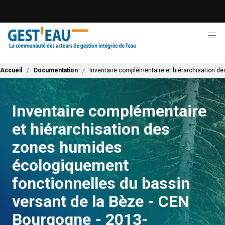
Aller
au
contenu
principal
Fil d'Ariane
Accueil
Documentation
Inventaire complémentaire et hiérarchisation d
Inventaire complémentaire
et hiérarchisation des
zones humides
écologiquement
fonctionnelles du bassin
versant de la Bèze - CEN
Bourgogne - 2013-