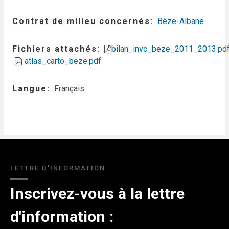
Contrat de milieu concernés
Bèze-Albane
Fichiers attachés
bilan_invc_beze_2011_2013.pd
atlas_carto_beze.pdf
Langue
Français
LETTRE D'INFORMATION
Inscrivez-vous à la lettre
d'information :