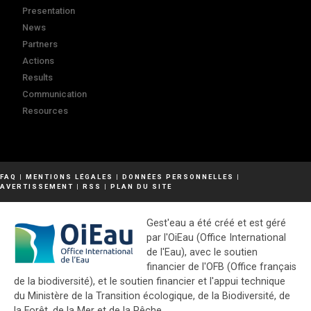
Presentation
News
Partners
Actions
Results
Communication
Resources
FAQ
|
MENTIONS LÉGALES
|
DONNÉES PERSONNELLES
|
AVERTISSEMENT
|
RSS
|
PLAN DU SITE
Gest'eau a été créé et est géré
par l'OiEau (Office International
de l'Eau), avec le soutien
financier de l'OFB (Office français
de la biodiversité), et le soutien financier et l'appui technique
du Ministère de la Transition écologique, de la Biodiversité, de
la Forêt, de la Mer et de la Pêche.