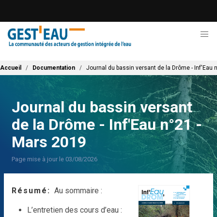
Aller
au
contenu
principal
Fil d'Ariane
Accueil
Documentation
Journal du bassin versant de la Drôme - Inf'Eau 
Journal du bassin versant
de la Drôme - Inf'Eau n°21 -
Mars 2019
Page mise à jour le 03/08/2026
Résumé
Au sommaire :
L’entretien des cours d’eau :