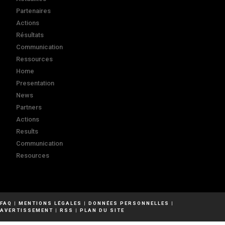
Partenaires
Actions
Résultats
Communication
Ressources
Home
Presentation
News
Partners
Actions
Results
Communication
Resources
FAQ
|
MENTIONS LÉGALES
|
DONNÉES PERSONNELLES
|
AVERTISSEMENT
|
RSS
|
PLAN DU SITE