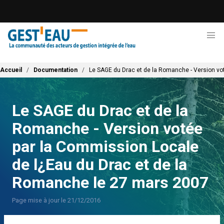
Aller
au
contenu
principal
Fil d'Ariane
Accueil
Documentation
Le SAGE du Drac et de la Romanche - Version vo
Le SAGE du Drac et de la
Romanche - Version votée
par la Commission Locale
de l¿Eau du Drac et de la
Romanche le 27 mars 2007
Page mise à jour le 21/12/2016